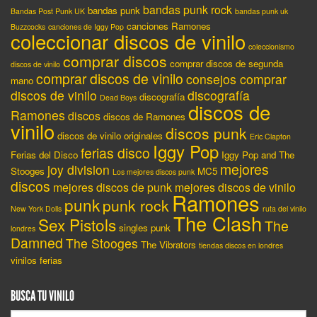
bandas punk rock
bandas punk
Bandas Post Punk UK
bandas punk uk
canciones Ramones
Buzzcocks
canciones de Iggy Pop
coleccionar discos de vinilo
coleccionismo
comprar discos
comprar discos de segunda
discos de vinilo
comprar discos de vinilo
consejos comprar
mano
discos de vinilo
discografía
discografía
Dead Boys
discos de
Ramones
discos
discos de Ramones
vinilo
discos punk
discos de vinilo originales
Eric Clapton
Iggy Pop
ferias disco
Ferias del Disco
Iggy Pop and The
mejores
joy division
Stooges
MC5
Los mejores discos punk
discos
mejores discos de punk
mejores discos de vinilo
Ramones
punk
punk rock
New York Dolls
ruta del vinilo
The Clash
Sex Pistols
The
singles punk
londres
Damned
The Stooges
The Vibrators
tiendas discos en londres
vinilos ferias
BUSCA TU VINILO