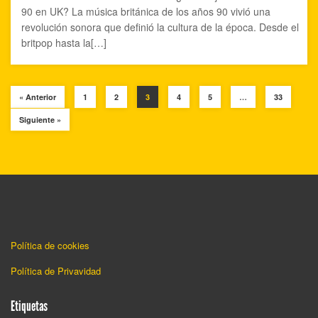
90 en UK? La música británica de los años 90 vivió una
revolución sonora que definió la cultura de la época. Desde el
britpop hasta la[…]
« Anterior
1
2
3
4
5
…
33
Siguiente »
Política de cookies
Política de Privavidad
Etiquetas