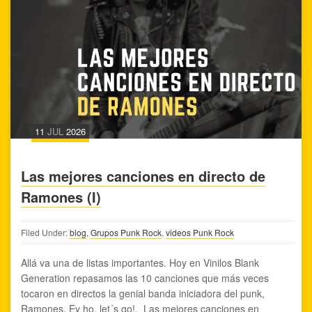
11
JUL
2026
Las mejores canciones en directo de
Ramones (I)
Filed Under:
blog
,
Grupos Punk Rock
,
videos Punk Rock
Allá va una de listas importantes. Hoy en Vinilos Blank
Generation repasamos las 10 canciones que más veces
tocaron en directos la genial banda iniciadora del punk,
Ramones. Ey ho, let´s go!. Las mejores canciones en