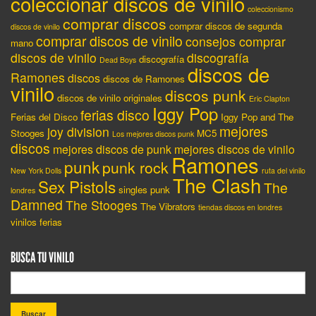
coleccionar discos de vinilo
coleccionismo
comprar discos
comprar discos de segunda
discos de vinilo
comprar discos de vinilo
consejos comprar
mano
discos de vinilo
discografía
discografía
Dead Boys
discos de
Ramones
discos
discos de Ramones
vinilo
discos punk
discos de vinilo originales
Eric Clapton
Iggy Pop
ferias disco
Ferias del Disco
Iggy Pop and The
mejores
joy division
Stooges
MC5
Los mejores discos punk
discos
mejores discos de punk
mejores discos de vinilo
Ramones
punk
punk rock
New York Dolls
ruta del vinilo
The Clash
Sex Pistols
The
singles punk
londres
Damned
The Stooges
The Vibrators
tiendas discos en londres
vinilos ferias
BUSCA TU VINILO