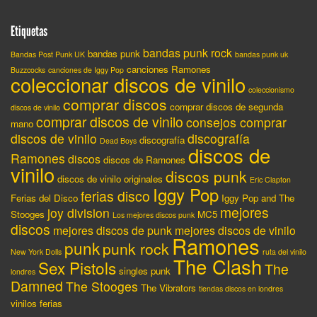
Etiquetas
bandas punk rock
bandas punk
Bandas Post Punk UK
bandas punk uk
canciones Ramones
Buzzcocks
canciones de Iggy Pop
coleccionar discos de vinilo
coleccionismo
comprar discos
comprar discos de segunda
discos de vinilo
comprar discos de vinilo
consejos comprar
mano
discos de vinilo
discografía
discografía
Dead Boys
discos de
Ramones
discos
discos de Ramones
vinilo
discos punk
discos de vinilo originales
Eric Clapton
Iggy Pop
ferias disco
Ferias del Disco
Iggy Pop and The
mejores
joy division
Stooges
MC5
Los mejores discos punk
discos
mejores discos de punk
mejores discos de vinilo
Ramones
punk
punk rock
New York Dolls
ruta del vinilo
The Clash
Sex Pistols
The
singles punk
londres
Damned
The Stooges
The Vibrators
tiendas discos en londres
vinilos ferias