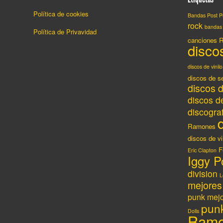
Política de cookies
Bandas Post 
rock
bandas
Política de Privavidad
canciones 
discos
discos de vinilo
discos de 
discos d
discos de
discogr
Ramones
discos de vi
F
Eric Clapton
Iggy P
division
L
mejores
punk
mejo
pun
Dolls
Ramo