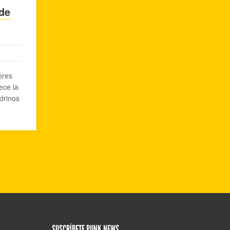
 de
ores
ece la
drinos
SUSCRÍBETE PUNK NEWS