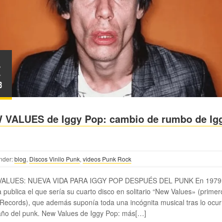
4
Y
3
 VALUES de Iggy Pop: cambio de rumbo de Ig
nder:
blog
,
Discos Vinilo Punk
,
videos Punk Rock
ALUES: NUEVA VIDA PARA IGGY POP DESPUÉS DEL PUNK En 1979
 publica el que sería su cuarto disco en solitario “New Values» (prime
 Records), que además suponía toda una incógnita musical tras lo ocur
año del punk. New Values de Iggy Pop: más[…]