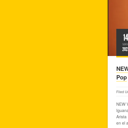
1
MA
202
NEW
Pop
Filed U
NEW V
Iguana
Arista
en el 