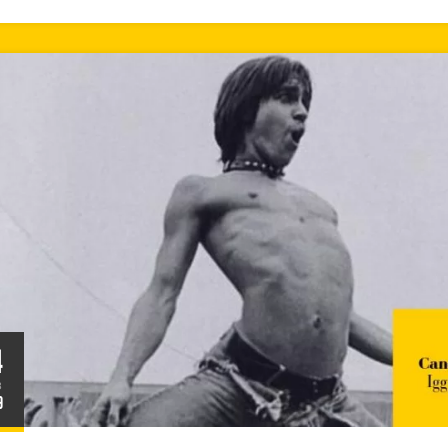
4
B
9