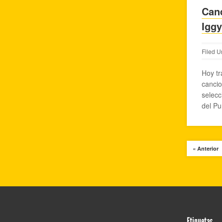
Canc
Igg
Filed U
Hoy tr
cancio
selecc
del Pu
« Anterior
Etiquetas