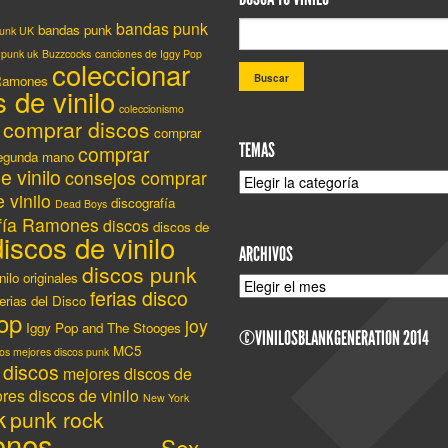
bandas punk
bandas punk
Punk UK
 punk uk
Buzzcocks
canciones de Iggy Pop
coleccionar
Ramones
 de vinilo
coleccionismo
comprar discos
comprar
TEMAS
comprar
segunda mano
e vinilo
consejos comprar
TEMAS
 vinilo
discografía
Dead Boys
afía Ramones
discos
discos de
discos de vinilo
ARCHIVOS
discos punk
nilo originales
ARCHIVOS
ferias disco
erias del Disco
op
joy
Iggy Pop and The Stooges
©VINILOSBLANKGENERATION 2014
MC5
os mejores discos punk
 discos
mejores discos de
res discos de vinilo
New York
k
punk rock
nes
Sex