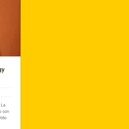
gy
 La
ro con
rido