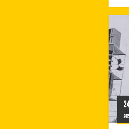
2
FE
201