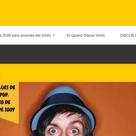
os 2026 para amantes del Vinilo
Yo Quiero Discos Vinilo
DISCOS 
S