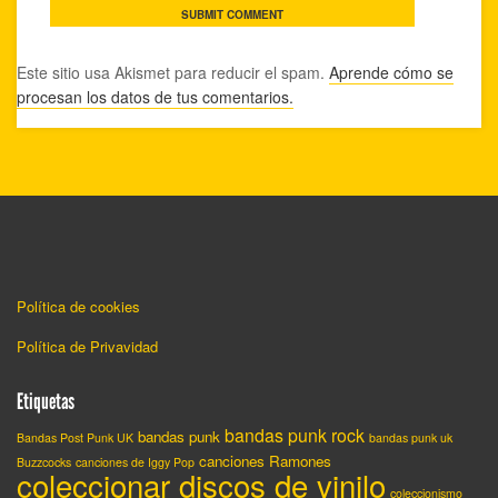
Este sitio usa Akismet para reducir el spam.
Aprende cómo se
procesan los datos de tus comentarios.
Política de cookies
Política de Privavidad
Etiquetas
bandas punk rock
bandas punk
Bandas Post Punk UK
bandas punk uk
canciones Ramones
Buzzcocks
canciones de Iggy Pop
coleccionar discos de vinilo
coleccionismo