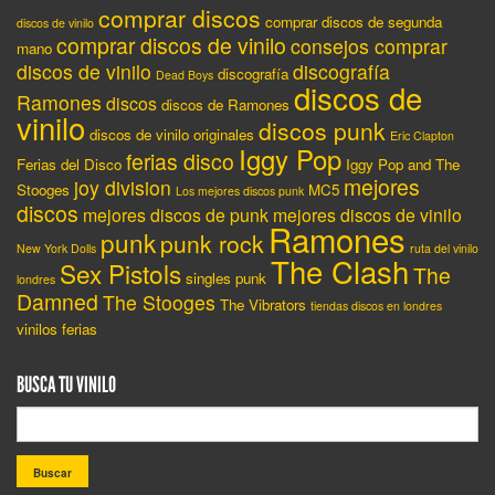
comprar discos
comprar discos de segunda
discos de vinilo
comprar discos de vinilo
consejos comprar
mano
discos de vinilo
discografía
discografía
Dead Boys
discos de
Ramones
discos
discos de Ramones
vinilo
discos punk
discos de vinilo originales
Eric Clapton
Iggy Pop
ferias disco
Ferias del Disco
Iggy Pop and The
mejores
joy division
Stooges
MC5
Los mejores discos punk
discos
mejores discos de punk
mejores discos de vinilo
Ramones
punk
punk rock
New York Dolls
ruta del vinilo
The Clash
Sex Pistols
The
singles punk
londres
Damned
The Stooges
The Vibrators
tiendas discos en londres
vinilos ferias
BUSCA TU VINILO