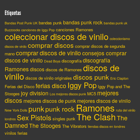
Etiquetas
bandas punk rock
bandas punk
Bandas Post Punk UK
bandas punk uk
canciones Ramones
Buzzcocks
canciones de Iggy Pop
coleccionar discos de vinilo
coleccionismo
comprar discos
comprar discos de segunda
discos de vinilo
comprar discos de vinilo
consejos comprar
mano
discos de vinilo
discografía
discografía
Dead Boys
discos de
Ramones
discos
discos de Ramones
vinilo
discos punk
discos de vinilo originales
Eric Clapton
Iggy Pop
ferias disco
Ferias del Disco
Iggy Pop and The
mejores
joy division
Stooges
MC5
Los mejores discos punk
discos
mejores discos de punk
mejores discos de vinilo
Ramones
punk
punk rock
New York Dolls
ruta del vinilo
The Clash
Sex Pistols
The
singles punk
londres
Damned
The Stooges
The Vibrators
tiendas discos en londres
vinilos ferias