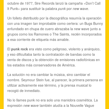
octubre de 1977, Sire Records lanzó la campaña «Don’t Call
It Punk» para sustituir la palabra
punk
por
new wave
.
Un folleto distribuido por la discográfica resumía la operación
con una imagen tan improbable como certera: un Bugs Bunny
enfundado en chupa de cuero abrazaba la new wave junto a
grupos como los Ramones o The Saints, recién incorporados
a esa corriente de etiqueta más amable.
El
punk rock
era visto como peligroso, violento y anárquico,
y eso dificultaba tanto la contratación de bandas como la
venta de discos y la obtención de emisiones radiofónicas en
los estados más conservadores de América.
La solución no era cambiar la música, sino cambiar el
nombre. Seymour Stein fue, al parecer, la primera persona en
utilizar activamente ese término, y la prensa musical lo
recogió de inmediato.
No lo llames punk no era solo una maniobra cosmética. La
expresión
new wave
también aludía a la Nouvelle Vague