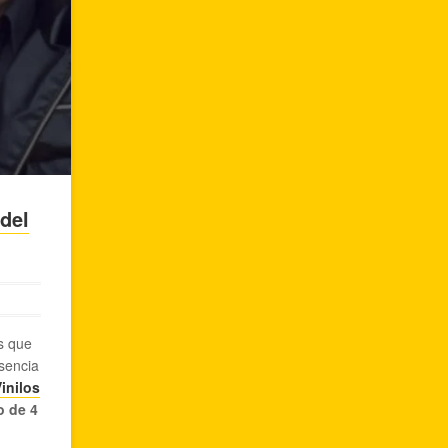
del
s que
sencia
inilos
o de 4