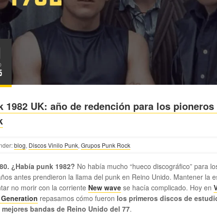
1
O
5
 1982 UK: año de redención para los pioneros 
k
nder:
blog
,
Discos Vinilo Punk
,
Grupos Punk Rock
80. ¿Había punk 1982?
No había mucho “hueco discográfico” para lo
ños antes prendieron la llama del punk en Reino Unido. Mantener la e
ntar no morir con la corriente
New wave
se hacía complicado. Hoy en
V
 Generation
repasamos cómo fueron
los primeros discos de estudi
s mejores bandas de Reino Unido del 77
.