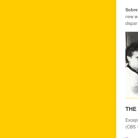
Sobre
new wa
dispar
THE
Excep
(CBS 1