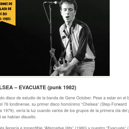
SEA – EVACUATE (punk 1982)
o disco de estudio de la banda de Gene October. Pese a estar en el
el 76 londinense, su primer disco homónimo “Chelsea” (Step-Forward
s 1979), vería la luz cuando varios de los grupos de la primera ola del
i se habían disuelto.
s llegaría e imperdible “Alternative Hits” (1980) y nuestro “Evacuate” 