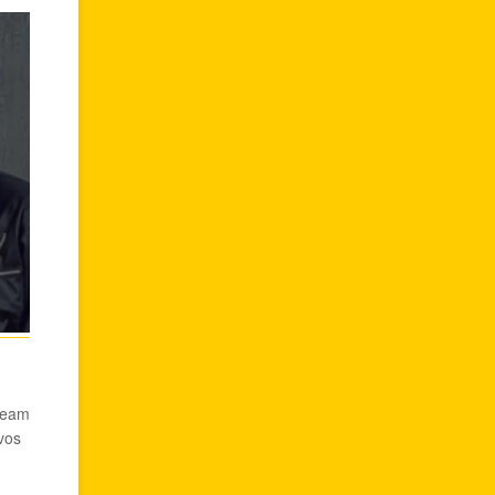
tream
vos