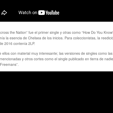
cross the Nation” fue el primer single y otras como “How Do You Know
ía la esencia de Chelsea de los inicios. Para coleccionistas, la reedici
de 2016 contenía 2LP.
 ellos con material muy interesante; las versiones de singles como las
mencionadas y otros cortes como el single publicado en tierra de nadi
“Freemans”.