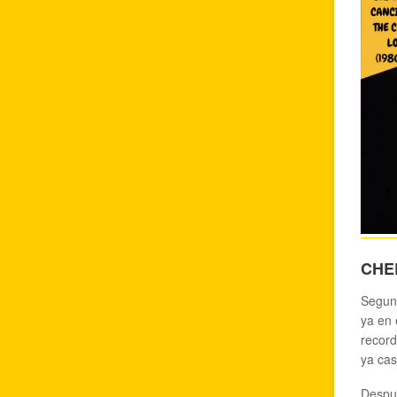
CHEL
Segund
ya en 
record
ya cas
Despué