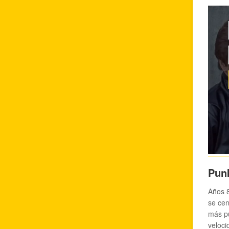
Punk
Años 8
se cen
más pu
veloci