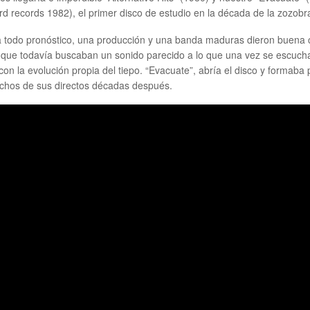
d records 1982), el primer disco de estudio en la década de la zozobr
 todo pronóstico, una producción y una banda maduras dieron buena 
 que todavía buscaban un sonido parecido a lo que una vez se escuch
 con la evolución propia del tiepo. “Evacuate”, abría el disco y formaba 
chos de sus directos décadas después.