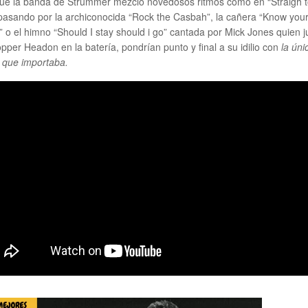
ue la banda de Strummer mezcló novedosos ritmos como en “Straigh 
 pasando por la archiconocida “Rock the Casbah”, la cañera “Know you
” o el himno “Should I stay should i go” cantada por Mick Jones quien j
pper Headon en la batería, pondrían punto y final a su idilio con
la úni
 que importaba.