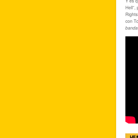
Y es q
Hell”,
Rights
con To
banda