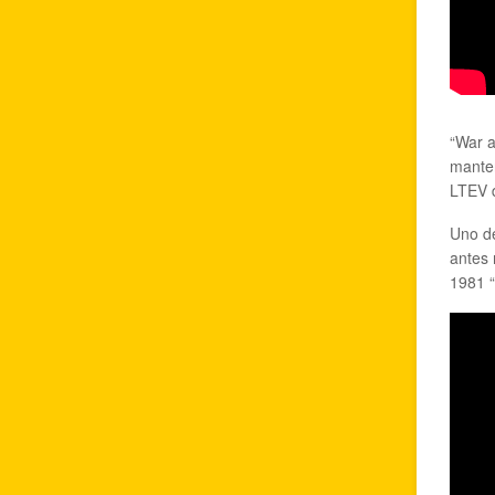
“War a
manten
LTEV 
Uno de
antes 
1981 