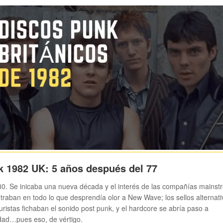
 1982 UK: 5 años después del 77
0. Se inicaba una nueva década y el interés de las compañías mains
traban en todo lo que desprendía olor a New Wave; los sellos alternati
ristas fichaban el sonido post punk, y el hardcore se abría paso a
dad…pues eso, de vértigo.