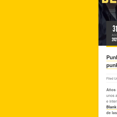
3
AG
202
Punk
pun
Filed U
Años 
unos a
e inte
Blank
de la