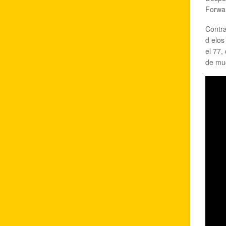
Forwar
Contra
d elos
el 77,
de mu