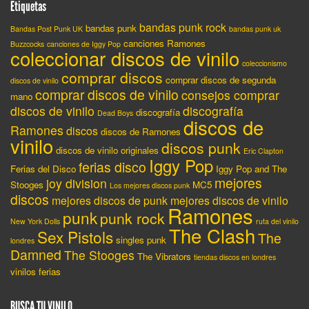
Etiquetas
bandas punk rock
bandas punk
Bandas Post Punk UK
bandas punk uk
canciones Ramones
Buzzcocks
canciones de Iggy Pop
coleccionar discos de vinilo
coleccionismo
comprar discos
comprar discos de segunda
discos de vinilo
comprar discos de vinilo
consejos comprar
mano
discos de vinilo
discografía
discografía
Dead Boys
discos de
Ramones
discos
discos de Ramones
vinilo
discos punk
discos de vinilo originales
Eric Clapton
Iggy Pop
ferias disco
Ferias del Disco
Iggy Pop and The
mejores
joy division
Stooges
MC5
Los mejores discos punk
discos
mejores discos de punk
mejores discos de vinilo
Ramones
punk
punk rock
New York Dolls
ruta del vinilo
The Clash
Sex Pistols
The
singles punk
londres
Damned
The Stooges
The Vibrators
tiendas discos en londres
vinilos ferias
BUSCA TU VINILO