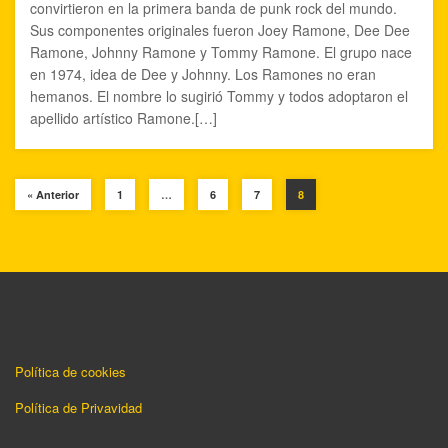
convirtieron en la primera banda de punk rock del mundo.
Sus componentes originales fueron Joey Ramone, Dee Dee
Ramone, Johnny Ramone y Tommy Ramone. El grupo nace
en 1974, idea de Dee y Johnny. Los Ramones no eran
hemanos. El nombre lo sugirió Tommy y todos adoptaron el
apellido artístico Ramone.[…]
« Anterior
1
…
6
7
8
Política de cookies
Política de Privavidad