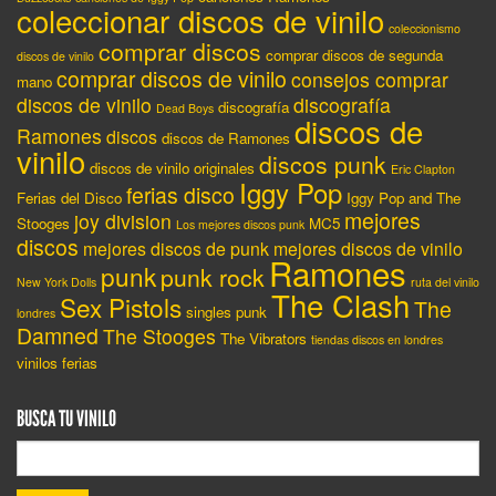
coleccionar discos de vinilo
coleccionismo
comprar discos
comprar discos de segunda
discos de vinilo
comprar discos de vinilo
consejos comprar
mano
discos de vinilo
discografía
discografía
Dead Boys
discos de
Ramones
discos
discos de Ramones
vinilo
discos punk
discos de vinilo originales
Eric Clapton
Iggy Pop
ferias disco
Ferias del Disco
Iggy Pop and The
mejores
joy division
Stooges
MC5
Los mejores discos punk
discos
mejores discos de punk
mejores discos de vinilo
Ramones
punk
punk rock
New York Dolls
ruta del vinilo
The Clash
Sex Pistols
The
singles punk
londres
Damned
The Stooges
The Vibrators
tiendas discos en londres
vinilos ferias
BUSCA TU VINILO