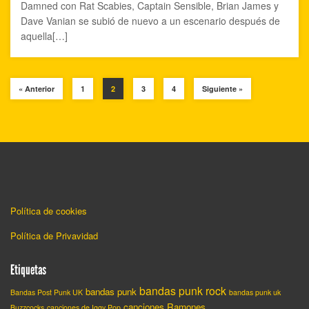
Damned con Rat Scabies, Captain Sensible, Brian James y
Dave Vanian se subió de nuevo a un escenario después de
aquella[…]
« Anterior
1
2
3
4
Siguiente »
Política de cookies
Política de Privavidad
Etiquetas
bandas punk rock
bandas punk
Bandas Post Punk UK
bandas punk uk
canciones Ramones
Buzzcocks
canciones de Iggy Pop