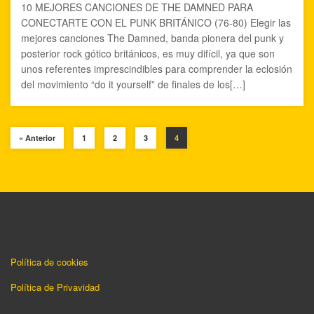
10 MEJORES CANCIONES DE THE DAMNED PARA
CONECTARTE CON EL PUNK BRITÁNICO (76-80) Elegir las
mejores canciones The Damned, banda pionera del punk y
posterior rock gótico británicos, es muy difícil, ya que son
unos referentes imprescindibles para comprender la eclosión
del movimiento “do it yourself” de finales de los[…]
« Anterior
1
2
3
4
Política de cookies
Política de Privavidad