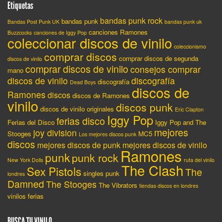
Etiquetas
bandas punk rock
bandas punk
Bandas Post Punk UK
bandas punk uk
canciones Ramones
Buzzcocks
canciones de Iggy Pop
coleccionar discos de vinilo
coleccionismo
comprar discos
comprar discos de segunda
discos de vinilo
comprar discos de vinilo
consejos comprar
mano
discos de vinilo
discografía
discografía
Dead Boys
discos de
Ramones
discos
discos de Ramones
vinilo
discos punk
discos de vinilo originales
Eric Clapton
Iggy Pop
ferias disco
Ferias del Disco
Iggy Pop and The
mejores
joy division
Stooges
MC5
Los mejores discos punk
discos
mejores discos de punk
mejores discos de vinilo
Ramones
punk
punk rock
New York Dolls
ruta del vinilo
The Clash
Sex Pistols
The
singles punk
londres
Damned
The Stooges
The Vibrators
tiendas discos en londres
vinilos ferias
BUSCA TU VINILO