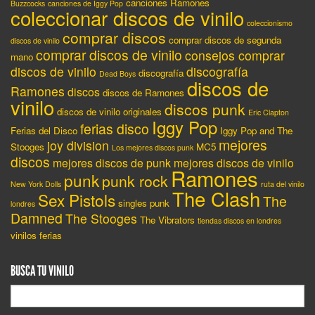
canciones Ramones
Buzzcocks
canciones de Iggy Pop
coleccionar discos de vinilo
coleccionismo
comprar discos
comprar discos de segunda
discos de vinilo
comprar discos de vinilo
consejos comprar
mano
discos de vinilo
discografía
discografía
Dead Boys
discos de
Ramones
discos
discos de Ramones
vinilo
discos punk
discos de vinilo originales
Eric Clapton
Iggy Pop
ferias disco
Ferias del Disco
Iggy Pop and The
mejores
joy division
Stooges
MC5
Los mejores discos punk
discos
mejores discos de punk
mejores discos de vinilo
Ramones
punk
punk rock
New York Dolls
ruta del vinilo
The Clash
Sex Pistols
The
singles punk
londres
Damned
The Stooges
The Vibrators
tiendas discos en londres
vinilos ferias
BUSCA TU VINILO