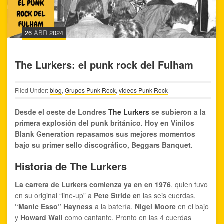
26
ABR
2024
The Lurkers: el punk rock del Fulham
Filed Under:
blog
,
Grupos Punk Rock
,
videos Punk Rock
Desde el oeste de Londres
The Lurkers
se subieron a la
primera explosión del punk británico. Hoy en Vinilos
Blank Generation repasamos sus mejores momentos
bajo su primer sello discográfico, Beggars Banquet.
Historia de The Lurkers
La carrera de Lurkers comienza ya en en 1976
, quien tuvo
en su original “line-up” a
Pete Stride e
n las seis cuerdas,
“Manic Esso” Hayness
a la batería,
Nigel Moore
en el bajo
y
Howard Wall
como cantante. Pronto en las 4 cuerdas