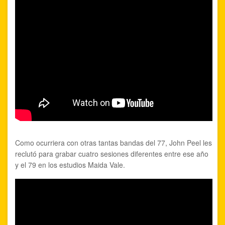
Como ocurriera con otras tantas bandas del 77, John Peel les
reclutó para grabar cuatro sesiones diferentes entre ese año
y el 79 en los estudios Maida Vale.