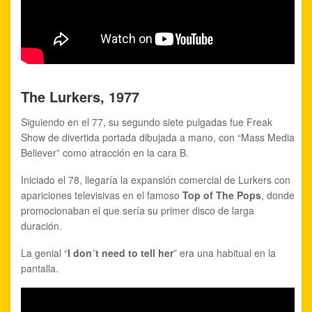
The Lurkers, 1977
Siguiendo en el 77, su segundo siete pulgadas fue Freak
Show de divertida portada dibujada a mano, con “Mass Media
Believer” como atracción en la cara B.
Iniciado el 78, llegaría la expansión comercial de Lurkers con
apariciones televisivas en el famoso
Top of The Pops
, donde
promocionaban el que sería su primer disco de larga
duración.
La genial “
I don´t need to tell her
” era una habitual en la
pantalla.