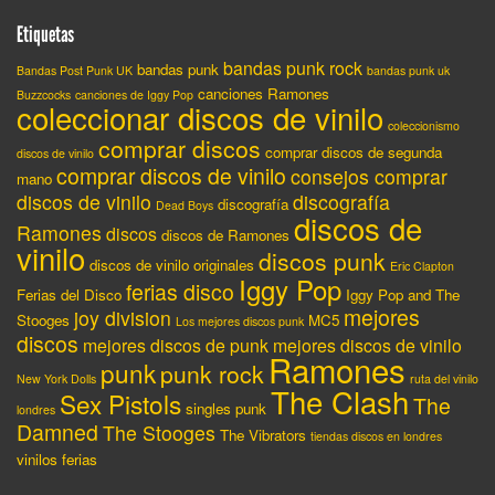
Etiquetas
bandas punk rock
bandas punk
Bandas Post Punk UK
bandas punk uk
canciones Ramones
Buzzcocks
canciones de Iggy Pop
coleccionar discos de vinilo
coleccionismo
comprar discos
comprar discos de segunda
discos de vinilo
comprar discos de vinilo
consejos comprar
mano
discos de vinilo
discografía
discografía
Dead Boys
discos de
Ramones
discos
discos de Ramones
vinilo
discos punk
discos de vinilo originales
Eric Clapton
Iggy Pop
ferias disco
Ferias del Disco
Iggy Pop and The
mejores
joy division
Stooges
MC5
Los mejores discos punk
discos
mejores discos de punk
mejores discos de vinilo
Ramones
punk
punk rock
New York Dolls
ruta del vinilo
The Clash
Sex Pistols
The
singles punk
londres
Damned
The Stooges
The Vibrators
tiendas discos en londres
vinilos ferias