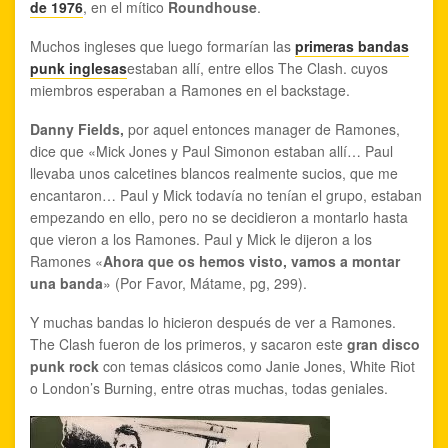
de 1976
, en el mítico
Roundhouse
.
Muchos ingleses que luego formarían las
primeras bandas
punk inglesas
estaban allí, entre ellos The Clash. cuyos
miembros esperaban a Ramones en el backstage.
Danny Fields,
por aquel entonces manager de Ramones,
dice que «Mick Jones y Paul Simonon estaban allí… Paul
llevaba unos calcetines blancos realmente sucios, que me
encantaron… Paul y Mick todavía no tenían el grupo, estaban
empezando en ello, pero no se decidieron a montarlo hasta
que vieron a los Ramones. Paul y Mick le dijeron a los
Ramones «
Ahora que os hemos visto, vamos a montar
una banda
» (Por Favor, Mátame, pg, 299).
Y muchas bandas lo hicieron después de ver a Ramones.
The Clash fueron de los primeros, y sacaron este
gran disco
punk rock
con temas clásicos como Janie Jones, White Riot
o London’s Burning, entre otras muchas, todas geniales.