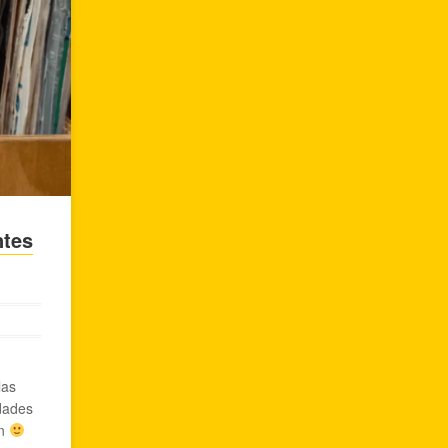
ntes
las
dades
en