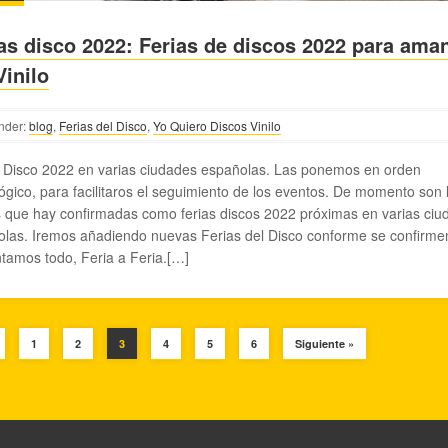
as disco 2022: Ferias de discos 2022 para ama
Vinilo
nder:
blog
,
Ferias del Disco
,
Yo Quiero Discos Vinilo
 Disco 2022 en varias ciudades españolas. Las ponemos en orden
ógico, para facilitaros el seguimiento de los eventos. De momento son 
 que hay confirmadas como ferias discos 2022 próximas en varias ciu
las. Iremos añadiendo nuevas Ferias del Disco conforme se confirm
tamos todo, Feria a Feria.[…]
1
2
3
4
5
6
Siguiente »