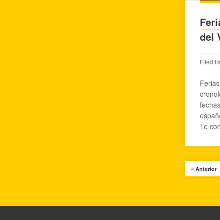
Feri
del 
Filed U
Ferias
cronol
fechas
españo
Te con
« Anterior