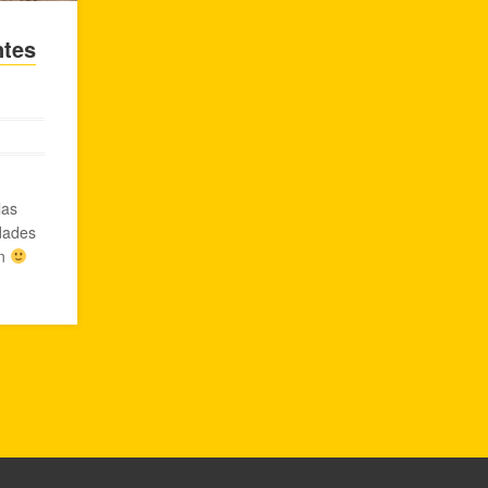
ntes
las
dades
en