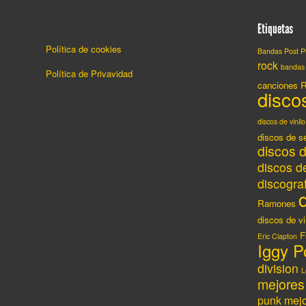
Etiquetas
Política de cookies
Bandas Post 
rock
bandas
Política de Privavidad
canciones 
discos
discos de vinilo
discos de 
discos d
discos de
discogr
Ramones
discos de vi
F
Eric Clapton
Iggy P
division
L
mejores
punk
mejo