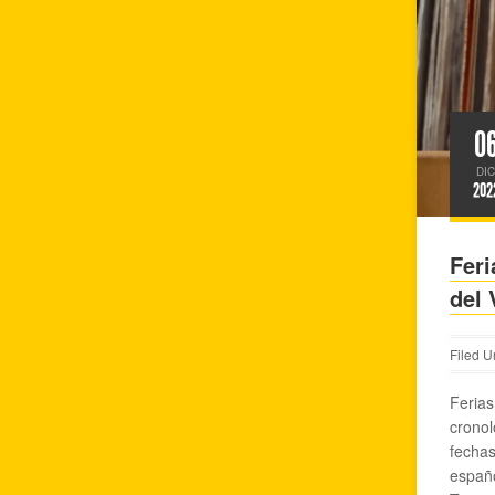
0
DIC
202
Feri
del 
Filed U
Ferias
cronol
fechas
españo