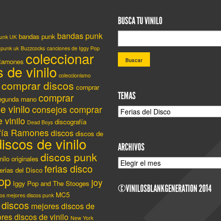
BUSCA TU VINILO
bandas punk
bandas punk
Punk UK
 punk uk
Buzzcocks
canciones de Iggy Pop
coleccionar
Ramones
 de vinilo
coleccionismo
comprar discos
comprar
TEMAS
comprar
segunda mano
e vinilo
consejos comprar
TEMAS
 vinilo
discografía
Dead Boys
afía Ramones
discos
discos de
discos de vinilo
ARCHIVOS
discos punk
nilo originales
ARCHIVOS
ferias disco
erias del Disco
op
joy
Iggy Pop and The Stooges
©VINILOSBLANKGENERATION 2014
MC5
os mejores discos punk
 discos
mejores discos de
res discos de vinilo
New York