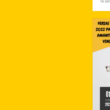
Te con
0
EN
202