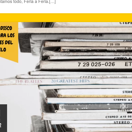
tamos todo, Feria a Feria.[…]
1
E
2